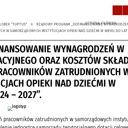
STRONA GŁÓWNA
ŁOBEK "TUPTUŚ"
RZĄDOWY PROGRAM „DOFINANSOWANIE WYNAGRODZEŃ
W SAMORZĄDOWYCH INSTYTUCJACH OPIEKI NAD DZIEĆMI W WIEKU DO LAT 3 N
INANSOWANIE WYNAGRODZEŃ W
ACYJNEGO ORAZ KOSZTÓW SKŁA
RACOWNIKÓW ZATRUDNIONYCH 
JACH OPIEKI NAD DZIEĆMI W
24 – 2027”.
eń pracowników zatrudnionych w samorządowych instyt
elenie jednostce samorządu terytorialnego dotacji celowe