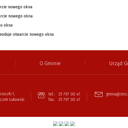
O Gminie
Urząd G
ciuszki 1,
tel.:
25 797 00 47
gmina@stocz
oczek Łukowski
fax.:
25 797 00 47