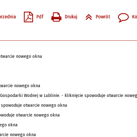
przednia
Pdf
Drukuj
Powrót
Ko