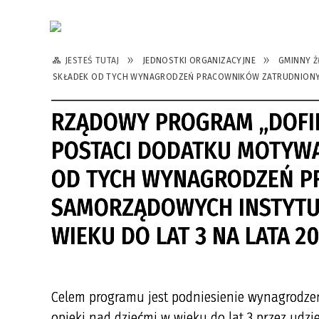
JESTEŚ TUTAJ
JEDNOSTKI ORGANIZACYJNE
GMINNY Ż
SKŁADEK OD TYCH WYNAGRODZEŃ PRACOWNIKÓW ZATRUDNIONYCH 
RZĄDOWY PROGRAM „DOF
POSTACI DODATKU MOTYW
OD TYCH WYNAGRODZEŃ P
SAMORZĄDOWYCH INSTYTUC
WIEKU DO LAT 3 NA LATA 20
Celem programu jest podniesienie wynagrodz
opieki nad dziećmi w wieku do lat 3 przez udzi