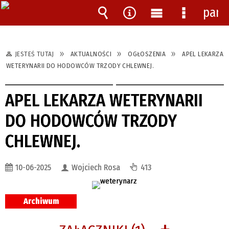
pane
Wyszukiwarka
Narzędzia
Menu
Menu
główne
szczegóło
JESTEŚ TUTAJ
AKTUALNOŚCI
OGŁOSZENIA
APEL LEKARZA
WETERYNARII DO HODOWCÓW TRZODY CHLEWNEJ.
APEL LEKARZA WETERYNARII
DO HODOWCÓW TRZODY
CHLEWNEJ.
10-06-2025
Wojciech Rosa
413
Archiwum